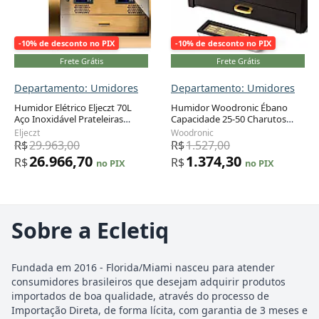
-10% de desconto no PIX
-10% de desconto no PIX
Frete Grátis
Frete Grátis
Departamento: Umidores
Departamento: Umidores
Humidor Elétrico Eljeczt 70L
Humidor Woodronic Ébano
Aço Inoxidável Prateleiras
Capacidade 25-50 Charutos
Cedro Controle Temperatura e
com LED Higrômetro Digital
Eljeczt
Woodronic
Umidade 110V
Gaveta Acessórios
R$
29.963,00
R$
1.527,00
26.966,70
1.374,30
R$
R$
no PIX
no PIX
Sobre a Ecletiq
Fundada em 2016 - Florida/Miami nasceu para atender
consumidores brasileiros que desejam adquirir produtos
importados de boa qualidade, através do processo de
Importação Direta, de forma lícita, com garantia de 3 meses e