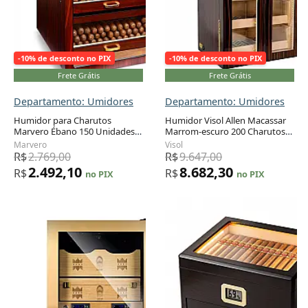
-10% de desconto no PIX
-10% de desconto no PIX
Frete Grátis
Frete Grátis
Departamento: Umidores
Departamento: Umidores
Humidor para Charutos
Humidor Visol Allen Macassar
Marvero Ébano 150 Unidades
Marrom-escuro 200 Charutos
Adicionar ao carrinho
Adicionar ao carrinho
com Higrômetro Digital e
Porta-vidro Higrômetro Digital
Marvero
Visol
Gavetas de Cedro
R$
2.769,00
R$
9.647,00
2.492,10
8.682,30
R$
R$
no PIX
no PIX