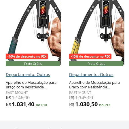
-10% de desconto no PIX
-10% de desconto no PIX
Frete Grátis
Frete Grátis
Departamento: Outros
Departamento: Outros
Aparelho de Musculação para
Aparelho de Musculação para
Braço com Resistência
Braço com Resistência
Hidráulica Ajustável de 9 a 200
Hidráulica Ajustável de 9 a 200
EAST MOUNT
EAST MOUNT
kg – EAST MOUNT Preto
kg - EAST MOUNT Preto
R$
1.146,00
R$
1.145,00
1.031,40
1.030,50
R$
R$
no PIX
no PIX