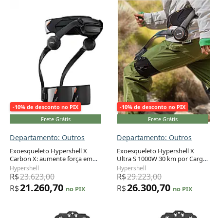
-10% de desconto no PIX
-10% de desconto no PIX
Frete Grátis
Frete Grátis
Departamento: Outros
Departamento: Outros
Exoesqueleto Hypershell X
Exoesqueleto Hypershell X
Carbon X: aumente força em
Ultra S 1000W 30 km por Carga
Adicionar ao carrinho
Adicionar ao carrinho
30%, corra até 20 km/h e vença
12 Modos IA MotionEngine
Hypershell
Hypershell
trilhas com menor esforço
Certificado SGS
R$
23.623,00
R$
29.223,00
21.260,70
26.300,70
R$
R$
no PIX
no PIX